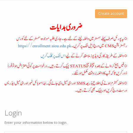
Create account
ضروری ہدایات
○ یہ پورٹل صرف پہلے سمسٹر میں داخلہ لینے کے لئے ہے۔ جاری طلبہ موجودہ سمسٹر کے لئے کورس
رجسٹریشن CMS میں درج ذیل لنک پر کریں۔
https://enrollment.aiou.edu.pk
○داخلہ کے طریقہ کار کی ویڈیوز ملاحظہ کرنے کے لیے
اس لنک پر کلک کریں
○ فیس جمع کروانے کے بعد وقتاً فوقتاً STATUS چیک کرتے رہیں۔ درخواست پر کوئی اعتراض ہو تو فوراً
دُور کریں تاکہ آپ کا داخلہ بر وقت مکمل ہوسکے۔
○ داخلہ کنفرم ہونے کی اطلاع بذریعہ SMS اور ای میل دی جائے گی۔ لہذا موبائل نمبر اور ای میل ایڈریس
درست درج کریں اور چیک بھی کرتے رہیں۔
Login
Enter your information below to login.